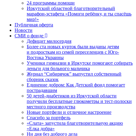
24 программы помощи
Иркутский областной благотворительный
марафон-эстафета «Помоги ребёнку, и ты спасёшь
мир!»
Публичная оферта
Новости
СМИ о фонде
Дефицит милосердия
Более ста новых курток были выданы детям
и подросткам из семей переселенцев с Юго-
Востока Украины
Ученики гимназии в Иркутске помогают собирать
деньги для больного мальчика
Журнал “Сибирячок” выпустил собственный
сборник сказок
Единение добром: Как Детский фонд помогает
пострадавшим
50 детей-диабетиков из Иркутской области
получили бесплатные глюкометры и тест-полоски
местного производства
Новые портфели и отличное настроение
Спасибо за портфель
«Слата» запустила благотворительную акцию
«Елка добра»
Ни дня без доброго дела