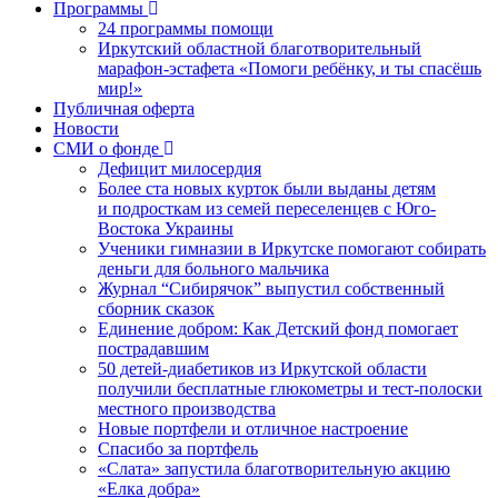
Программы
24 программы помощи
Иркутский областной благотворительный
марафон-эстафета «Помоги ребёнку, и ты спасёшь
мир!»
Публичная оферта
Новости
СМИ о фонде
Дефицит милосердия
Более ста новых курток были выданы детям
и подросткам из семей переселенцев с Юго-
Востока Украины
Ученики гимназии в Иркутске помогают собирать
деньги для больного мальчика
Журнал “Сибирячок” выпустил собственный
сборник сказок
Единение добром: Как Детский фонд помогает
пострадавшим
50 детей-диабетиков из Иркутской области
получили бесплатные глюкометры и тест-полоски
местного производства
Новые портфели и отличное настроение
Спасибо за портфель
«Слата» запустила благотворительную акцию
«Елка добра»