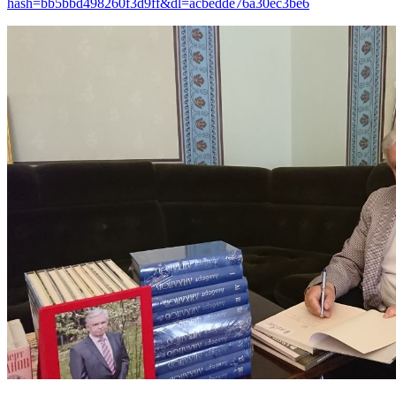
hash=bb5bbd498260f3d9ff&dl=acbedde76a30ec3be6