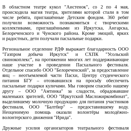
В областном театре кукол "Аистенок", со 2 по 4 мая,
происходила магия театра, зрителями которой стали в том
числе ребята, приглашённые Детским фондом. 360 ребят
получили возможность познакомиться с творческими
коллективами, приглашёнными из Иркутска, Ангарска,
Белореченского и Чунского района. Кроме эмоций, ярких
и радостных, дети получали пасхальные подарки.
Региональное отделение РДФ выражает благодарность ООО
"Газпром добыча Иркутск" и СХПК "Усольский
свинокоплекс", на протяжении многих лет поддерживающие
наше участие в проведении Пасхального фестиваля.
Отдельное спасибо ООО "Белореченский", за предоставление
яиц – неотъемлемой части Пасхи, Центру студенческого
питания БГУ – отозвавшихся на просьбу обеспечить
пасхальные подарки куличами. Мы говорим спасибо нашему
другу – ООО "Амтинка" за сладости, обрадовавшие
маленьких зрителей, ООО "Иркутский Масложиркомбинат",
выделившему молочную продукцию для питания участников
фестиваля, ООО "Балтбир" – предоставившему воду.
Неоценимую помощь оказали волонтёры молодёжно-
волонтерского движения "Ирида".
Дружные усилия организаторов театрального фестиваля