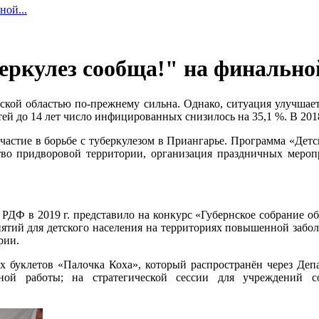
ной...
еркулез сообща!" на финально
утской областью по-прежнему сильна. Однако, ситуация улучшает
тей до 14 лет число инфицированных снизилось на 35,1 %. В 201
астие в борьбе с туберкулезом в Приангарье. Программа «Детск
ство придворовой территории, организация праздничных мероп
РДФ в 2019 г. представило на конкурс «Губернское собрание 
тий для детского населения на территориях повышенной заболе
рии.
х буклетов «Палочка Коха», который распространён через Деп
ьной работы; на стратегической сессии для учреждений 