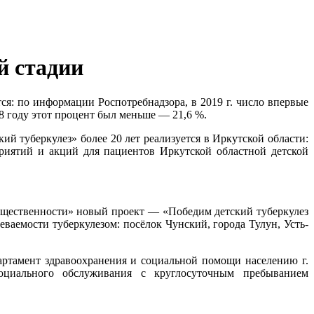
й стадии
ся: по информации Роспотребнадзора, в 2019 г. число впервые
8 году этот процент был меньше — 21,6 %.
ий туберкулез» более 20 лет реализуется в Иркутской области:
риятий и акций для пациентов Иркутской областной детской
общественности» новый проект — «Победим детский туберкулез
ваемости туберкулезом: посёлок Чунский, города Тулун, Усть-
артамент здравоохранения и социальной помощи населению г.
социального обслуживания с круглосуточным пребыванием