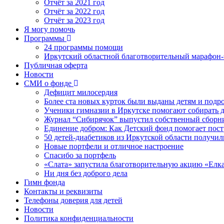
Отчёт за 2021 год
Отчёт за 2022 год
Отчёт за 2023 год
Я могу помочь
Программы
24 программы помощи
Иркутский областной благотворительный марафон-э
Публичная оферта
Новости
СМИ о фонде
Дефицит милосердия
Более ста новых курток были выданы детям и подр
Ученики гимназии в Иркутске помогают собирать д
Журнал “Сибирячок” выпустил собственный сборни
Единение добром: Как Детский фонд помогает пос
50 детей-диабетиков из Иркутской области получил
Новые портфели и отличное настроение
Спасибо за портфель
«Слата» запустила благотворительную акцию «Елка
Ни дня без доброго дела
Гимн фонда
Контакты и реквизиты
Телефоны доверия для детей
Новости
Политика конфиденциальности