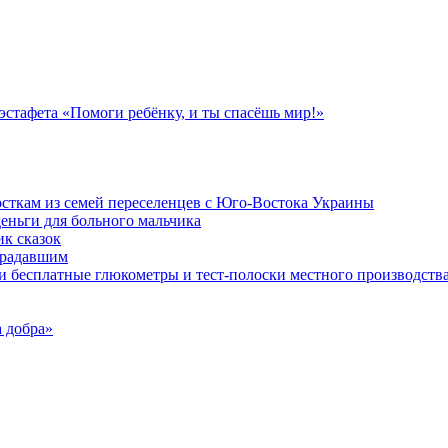
стафета «Помоги ребёнку, и ты спасёшь мир!»
осткам из семей переселенцев с Юго-Востока Украины
еньги для больного мальчика
к сказок
традавшим
и бесплатные глюкометры и тест-полоски местного производств
 добра»