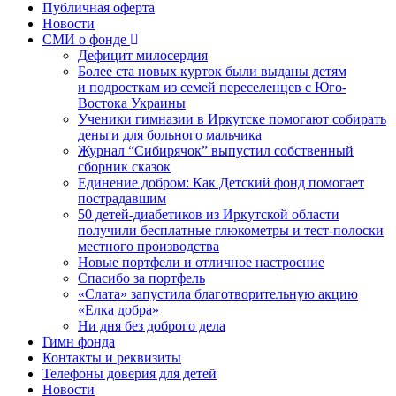
Публичная оферта
Новости
СМИ о фонде
Дефицит милосердия
Более ста новых курток были выданы детям
и подросткам из семей переселенцев с Юго-
Востока Украины
Ученики гимназии в Иркутске помогают собирать
деньги для больного мальчика
Журнал “Сибирячок” выпустил собственный
сборник сказок
Единение добром: Как Детский фонд помогает
пострадавшим
50 детей-диабетиков из Иркутской области
получили бесплатные глюкометры и тест-полоски
местного производства
Новые портфели и отличное настроение
Спасибо за портфель
«Слата» запустила благотворительную акцию
«Елка добра»
Ни дня без доброго дела
Гимн фонда
Контакты и реквизиты
Телефоны доверия для детей
Новости