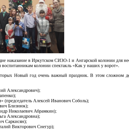
щие наказание в Иркутском СИЗО-1 и Ангарской колонии для н
ал воспитанникам колонии спектакль «Как у наших у ворот».
оторых Новый год очень важный праздник. В этом сложном д
ний Александрович);
апенко);
 (председатель Алексей Иванович Соболь);
вич Близнюк);
андр Николаевич Абрамкин);
га Александровна);
ч Саркисян);
алий Викторович Снегур);