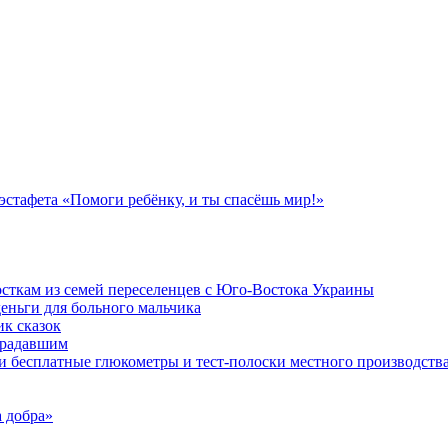
стафета «Помоги ребёнку, и ты спасёшь мир!»
осткам из семей переселенцев с Юго-Востока Украины
еньги для больного мальчика
к сказок
традавшим
и бесплатные глюкометры и тест-полоски местного производств
 добра»