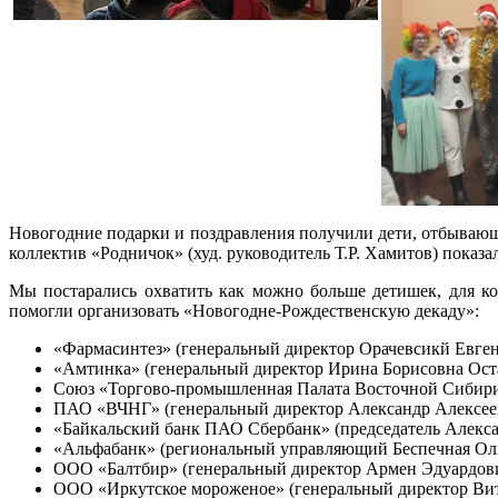
Новогодние подарки и поздравления получили дети, отбываю
коллектив «Родничок» (худ. руководитель Т.Р. Хамитов) показ
Мы постарались охватить как можно больше детишек, для к
помогли организовать «Новогодне-Рождественскую декаду»:
«Фармасинтез» (генеральный директор Орачевсикй Евге
«Амтинка» (генеральный директор Ирина Борисовна Ост
Союз «Торгово-промышленная Палата Восточной Сибири»
ПАО «ВЧНГ» (генеральный директор Александр Алексее
«Байкальский банк ПАО Сбербанк» (председатель Алекс
«Альфабанк» (региональный управляющий Беспечная Оль
ООО «Балтбир» (генеральный директор Армен Эдуардови
ООО «Иркутское мороженое» (генеральный директор Вит