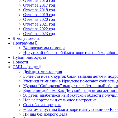
Отчет за 2016 год
Отчет за 2017 год
Отчет за 2018 год
Отчет за 2019 год
Отчёт за 2020 год
Отчёт за 2021 год
Отчёт за 2022 год
Отчёт за 2023 год
Я могу помочь
Программы
24 программы помощи
Иркутский областной благотворительный марафон-э
Публичная оферта
Новости
СМИ о фонде
Дефицит милосердия
Более ста новых курток были выданы детям и подр
Ученики гимназии в Иркутске помогают собирать д
Журнал “Сибирячок” выпустил собственный сборни
Единение добром: Как Детский фонд помогает пос
50 детей-диабетиков из Иркутской области получил
Новые портфели и отличное настроение
Спасибо за портфель
«Слата» запустила благотворительную акцию «Елка
Ни дня без доброго дела