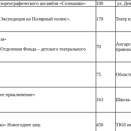
– хореографического ансамбля «Солнышко»
100
ул. Де
 «Экспедиция на Полярный полюс».
170
Театр 
аза»
Ангарс
70
 Отделения Фонда – детского театрального
правон
75
Областн
нее приключение»
163
Школа-
ко» Новогоднее шоу.
450
ТЮЗ им