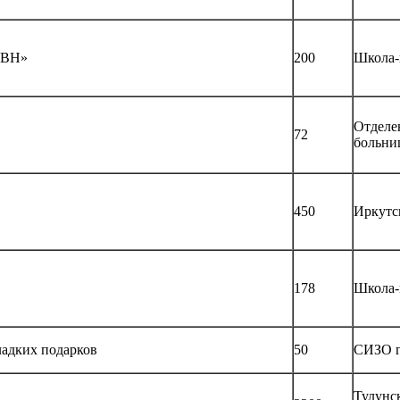
КВН»
200
Школа-
Отделе
72
больни
450
Иркутс
178
Школа-
ладких подарков
50
СИЗО г
Тулунс