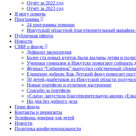
Отчёт за 2022 год
Отчёт за 2023 год
Я могу помочь
Программы
24 программы помощи
Иркутский областной благотворительный марафон-э
Публичная оферта
Новости
СМИ о фонде
Дефицит милосердия
Более ста новых курток были выданы детям и подр
Ученики гимназии в Иркутске помогают собирать д
Журнал “Сибирячок” выпустил собственный сборни
Единение добром: Как Детский фонд помогает пос
50 детей-диабетиков из Иркутской области получил
Новые портфели и отличное настроение
Спасибо за портфель
«Слата» запустила благотворительную акцию «Елка
Ни дня без доброго дела
Гимн фонда
Контакты и реквизиты
Телефоны доверия для детей
Новости
Политика конфиденциальности