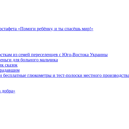
стафета «Помоги ребёнку, и ты спасёшь мир!»
осткам из семей переселенцев с Юго-Востока Украины
еньги для больного мальчика
к сказок
традавшим
и бесплатные глюкометры и тест-полоски местного производств
 добра»