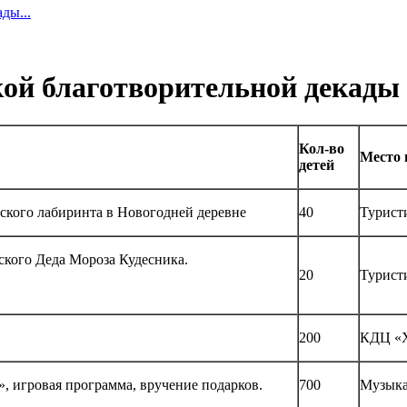
ды...
ой благотворительной декады 2
Кол-во
Место 
детей
ского лабиринта в Новогодней деревне
40
Турист
ского Деда Мороза Кудесника.
20
Турист
200
КДЦ «Х
, игровая программа, вручение подарков.
700
Музыка