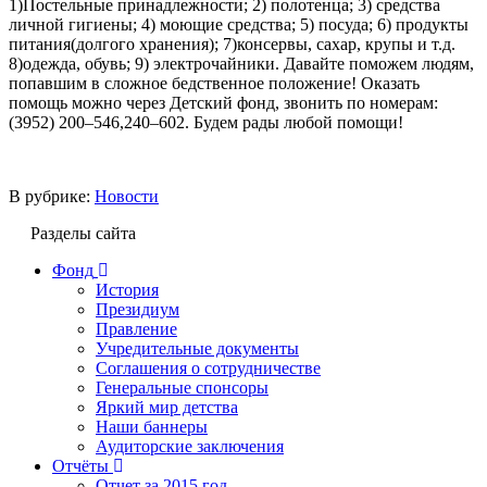
1)Постельные принадлежности; 2) полотенца; 3) средства
личной гигиены; 4) моющие средства; 5) посуда; 6) продукты
питания(долгого хранения); 7)консервы, сахар, крупы и т.д.
8)одежда, обувь; 9) электрочайники. Давайте поможем людям,
попавшим в сложное бедственное положение! Оказать
помощь можно через Детский фонд, звонить по номерам:
(3952) 200–546,240–602. Будем рады любой помощи!
В рубрике:
Новости
Разделы сайта
Фонд
История
Президиум
Правление
Учредительные документы
Соглашения о сотрудничестве
Генеральные спонсоры
Яркий мир детства
Наши баннеры
Аудиторские заключения
Отчёты
Отчет за 2015 год