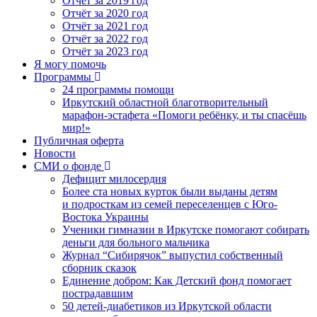
Отчет за 2019 год
Отчёт за 2020 год
Отчёт за 2021 год
Отчёт за 2022 год
Отчёт за 2023 год
Я могу помочь
Программы
24 программы помощи
Иркутский областной благотворительный
марафон-эстафета «Помоги ребёнку, и ты спасёшь
мир!»
Публичная оферта
Новости
СМИ о фонде
Дефицит милосердия
Более ста новых курток были выданы детям
и подросткам из семей переселенцев с Юго-
Востока Украины
Ученики гимназии в Иркутске помогают собирать
деньги для больного мальчика
Журнал “Сибирячок” выпустил собственный
сборник сказок
Единение добром: Как Детский фонд помогает
пострадавшим
50 детей-диабетиков из Иркутской области