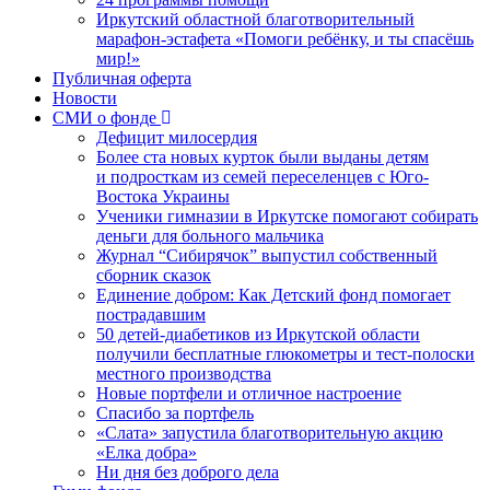
Иркутский областной благотворительный
марафон-эстафета «Помоги ребёнку, и ты спасёшь
мир!»
Публичная оферта
Новости
СМИ о фонде
Дефицит милосердия
Более ста новых курток были выданы детям
и подросткам из семей переселенцев с Юго-
Востока Украины
Ученики гимназии в Иркутске помогают собирать
деньги для больного мальчика
Журнал “Сибирячок” выпустил собственный
сборник сказок
Единение добром: Как Детский фонд помогает
пострадавшим
50 детей-диабетиков из Иркутской области
получили бесплатные глюкометры и тест-полоски
местного производства
Новые портфели и отличное настроение
Спасибо за портфель
«Слата» запустила благотворительную акцию
«Елка добра»
Ни дня без доброго дела