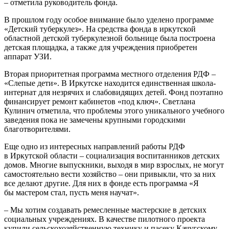
– отметила руководитель фонда.
В прошлом году особое внимание было уделено программе
«Детский туберкулез». На средства фонда в иркутской
областной детской туберкулезной больнице была построена
детская площадка, а также для учреждения приобретен
аппарат УЗИ.
Вторая приоритетная программа местного отделения РДФ –
«Слепые дети». В Иркутске находится единственная школа-
интернат для незрячих и слабовидящих детей. Фонд поэтапно
финансирует ремонт кабинетов «под ключ». Светлана
Кулинич отметила, что проблемы этого уникального учебного
заведения пока не замечены крупными городскими
благотворителями.
Еще одно из интересных направлений работы РДФ
в Иркутской области – социализация воспитанников детских
домов. Многие выпускники, выходя в мир взрослых, не могут
самостоятельно вести хозяйство – они привыкли, что за них
все делают другие. Для них в фонде есть программа «Я
бы мастером стал, пусть меня научат».
– Мы хотим создавать ремесленные мастерские в детских
социальных учреждениях. В качестве пилотного проекта
купили сельскохозяйственную технику и пасеку Качугскому