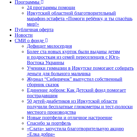
Программы
24 программы помощи
Иркутский областной благотворительный
марафон-эстафета «Помоги ребёнку, и ты спасёшь
мир!»
Публичная оферта
Новости
СМИ о фонде
Дефицит милосердия
Более ста новых курток были выданы детям
и подросткам из семей переселенцев с Юго-
Востока Украины
Ученики гимназии в Иркутске помогают собирать
деньги для больного мальчика
Журнал “Сибирячок” выпустил собственный
сборник сказок
Единение добром: Как Детский фонд помогает
пострадавшим
50 детей-диабетиков из Иркутской области
получили бесплатные глюкометры и тест-полоски
местного производства
Новые портфели и отличное настроение
Спасибо за портфель
«Слата» запустила благотворительную акцию
«Елка добра»