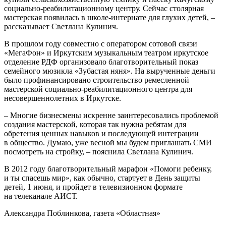
социально-реабилитационному центру. Сейчас столярная
мастерская появилась в школе-интернате для глухих детей, –
рассказывает Светлана Кулинич.
В прошлом году совместно с оператором сотовой связи
«МегаФон» и Иркутским музыкальным театром иркутское
отделение РДФ организовало благотворительный показ
семейного мюзикла «Зубастая няня». На вырученные деньги
было профинансировано строительство ремесленной
мастерской социально-реабилитационного центра для
несовершеннолетних в Иркутске.
– Многие бизнесмены искренне заинтересовались проблемой
создания мастерской, которая так нужна ребятам для
обретения ценных навыков и последующей интеграции
в общество. Думаю, уже весной мы будем приглашать СМИ
посмотреть на стройку, – пояснила Светлана Кулинич.
В 2012 году благотворительный марафон «Помоги ребенку,
и ты спасешь мир», как обычно, стартует в День защиты
детей, 1 июня, и пройдет в телевизионном формате
на телеканале АИСТ.
Александра Поблинкова, газета «Областная»