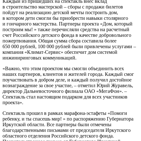
Каждый из пришедших на спектакль внес вклад
в строительство мастерской – сборы с продажи билетов
пойдут на реализацию детской мечты построить дом,
в котором дети смогли бы приобрести навыки столярного
и гончарного мастерства. Партнеры проекта «Дом, который
построим мы! » также перечисляли средства на расчетный
счет Российского детского фонда в качестве добровольного
пожертвования. Общая сумма сбора составила более
650 000 рублей, 100 000 рублей были привлечены услугами –
компания «Климат-Сервис» обеспечит дом системой
инжиниринговых коммуникаций.
«Важно, что этим проектом мы смогли объединить всех
наших партнеров, клиентов и жителей города. Каждый смог
поучаствовать в добром деле, и каждый получил достойное
вознаграждение за свое участие, – отметил Юрий Журавель,
директор Дальневосточного филиала ОАО «МегаФон». –
Спектакль стал настоящим подарком для всех участников
проекта».
Спектакль прошел в рамках марафона-эстафеты «Помоги
ребенку, и ты спасешь мир! » по распоряжению Губернатора
Иркутской области. Все партнеры были отмечены
благодарственными письмами от председателя Иркутского
областного отделения Российского детского фонда.