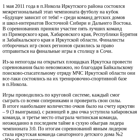
1 мая 2011 года в п.Никола Иркутского района состоялся
межрегиональный этап чемпионата футболу на кубок
«Будущее зависит от тебя! » среди команд детских домов
и школ-интернатов Восточной Сибири и Дальнего Востока.
В соревнованиях приняли участие пять лучших команд
из Приморского края, Хабаровского края, Республики Бурятия
и Забайкальского края и Иркутской области. Финалисты
отборочных игр своих регионов сразились за право
отправиться на финальные игры в столицу в Сочи.
Из-за непогоды на открытых площадках Иркутска провести
соревнования было невозможно, но благодаря Байкальскому
поисково-спасательному отряду МЧС Иркутской области они
все-таки состоялись на их тренировочно-спортивной базе
в п.Никола.
Игры проводились по круговой системе, каждый смог
сыграть со всеми соперниками и проверить свои силы.
В итоге наибольшее количество очков было на счету иркутян
– 9 (3 выигрыша), с разницей в два очка уступила хабаровская
команда, и третье место отыграла читинская команда,
неожиданно в последнем тайме в сухую обыграв лидера
чемпионата 3:0. По итогам соревнований явным лидером
стала иркутская команда санаторного детского дома №2
«Юный динамовец».