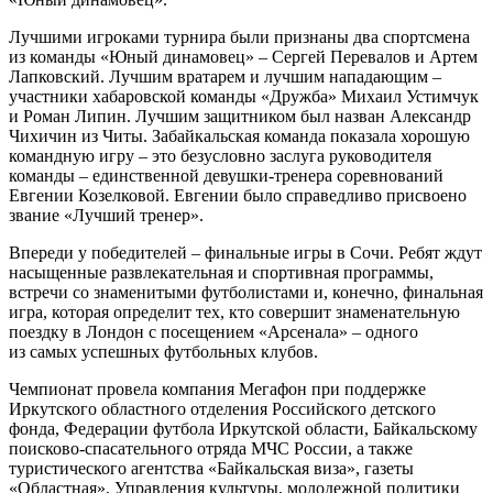
Лучшими игроками турнира были признаны два спортсмена
из команды «Юный динамовец» – Сергей Перевалов и Артем
Лапковский. Лучшим вратарем и лучшим нападающим –
участники хабаровской команды «Дружба» Михаил Устимчук
и Роман Липин. Лучшим защитником был назван Александр
Чихичин из Читы. Забайкальская команда показала хорошую
командную игру – это безусловно заслуга руководителя
команды – единственной девушки-тренера соревнований
Евгении Козелковой. Евгении было справедливо присвоено
звание «Лучший тренер».
Впереди у победителей – финальные игры в Сочи. Ребят ждут
насыщенные развлекательная и спортивная программы,
встречи со знаменитыми футболистами и, конечно, финальная
игра, которая определит тех, кто совершит знаменательную
поездку в Лондон с посещением «Арсенала» – одного
из самых успешных футбольных клубов.
Чемпионат провела компания Мегафон при поддержке
Иркутского областного отделения Российского детского
фонда, Федерации футбола Иркутской области, Байкальскому
поисково-спасательного отряда МЧС России, а также
туристического агентства «Байкальская виза», газеты
«Областная», Управления культуры, молодежной политики