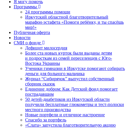
Я могу помочь
Программы
24 программы помощи
Иркутский областной благотворительный
марафон-эстафета «Помоги ребёнку, и ты спасёшь
мир!»
Публичная оферта
Новости
СМИ о фонде
Дефицит милосердия
Более ста новых курток были выданы детям
и подросткам из семей переселенцев с Юго-
Востока Украины
Ученики гимназии в Иркутске помогают собирать
деньги для больного мальчика
Журнал “Сибирячок” выпустил собственный
сборник сказок
Единение добром: Как Детский фонд помогает
пострадавшим
50 детей-диабетиков из Иркутской области
получили бесплатные глюкометры и тест-полоски
местного производства
Новые портфели и отличное настроение
Спасибо за портфель
«Слата» запустила благотворительную акцию