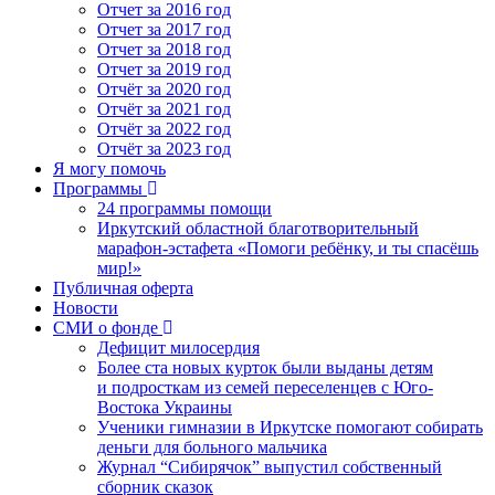
Отчет за 2016 год
Отчет за 2017 год
Отчет за 2018 год
Отчет за 2019 год
Отчёт за 2020 год
Отчёт за 2021 год
Отчёт за 2022 год
Отчёт за 2023 год
Я могу помочь
Программы
24 программы помощи
Иркутский областной благотворительный
марафон-эстафета «Помоги ребёнку, и ты спасёшь
мир!»
Публичная оферта
Новости
СМИ о фонде
Дефицит милосердия
Более ста новых курток были выданы детям
и подросткам из семей переселенцев с Юго-
Востока Украины
Ученики гимназии в Иркутске помогают собирать
деньги для больного мальчика
Журнал “Сибирячок” выпустил собственный
сборник сказок