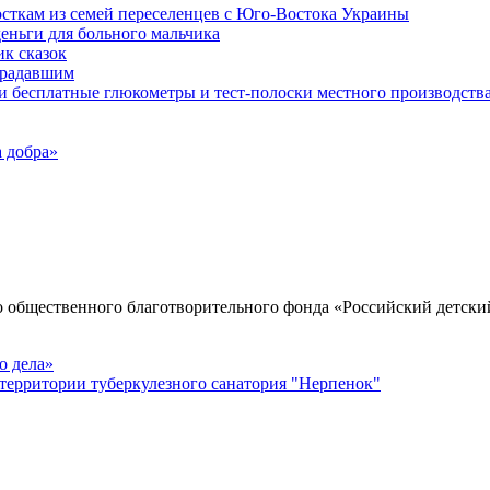
осткам из семей переселенцев с Юго-Востока Украины
еньги для больного мальчика
к сказок
традавшим
и бесплатные глюкометры и тест-полоски местного производств
 добра»
о общественного благотворительного фонда «Российский детски
о дела»
территории туберкулезного санатория "Нерпенок"