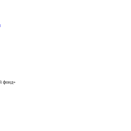
а
й фонд»