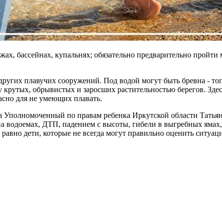
жах, бассейнах, купальнях; обязательно предварительно пройти
 других плавучих сооружений. Под водой могут быть бревна - то
 у крутых, обрывистых и заросших растительностью берегов. Зде
асно для не умеющих плавать.
а Уполномоченный по правам ребенка Иркутской области Татьяна
а водоемах, ДТП, падением с высоты, гибели в выгребных ямах,
е равно дети, которые не всегда могут правильно оценить ситуа