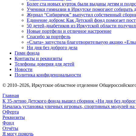
Более ста новых курток были выданы детям и подр
Ученики гимназии в Иркутске помогают собирать д
Журнал “Сибирячок” выпустил собственный сборни
Единение добром: Как Детский фонд помогает пос
50 детей-диабетиков из Иркутской области получил
Новые портфели и отличное настроение
Спасибо за портфель
«Слата» запустила благотворительную акцию «Елка
Ни дня без доброго дела
Гимн фонда
Контакты и реквизиты
Телефоны доверия для детей
Новости
Политика конфиденциальности
© 2010–
2026
, Иркутское областное отделение Общероссийског
Главная
К 35-летию Детского фонда вышел сборник «Ни дня без доброг
Началась установка уличных игровых, спортивных модулей на 
ОФерта
Реквизиты
Фонд
Отчёты
Я могу помочь