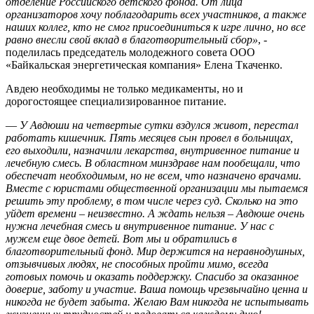
отделение Российского детского фонда. От лица
организаторов хочу поблагодарить всех участников, а также
наших коллег, кто не смог присоединиться к игре лично, но все
равно внесли свой вклад в благотворительный сбор»
, -
поделилась председатель молодежного совета ООО
«Байкальская энергетическая компания» Елена Ткаченко.
Авдею необходимы не только медикаменты, но и
дорогостоящее специализированное питание.
—
У Авдюши на четвертые сутки вздулся живот, перестал
работать кишечник. Пять месяцев сын провел в больницах,
его выходили, назначили лекарства, внутривенное питание и
лечебную смесь. В областном минздраве нам пообещали, что
обеспечат необходимым, но не всем, что назначено врачами.
Вместе с юристами общественной организации мы пытаемся
решить эту проблему, в том числе через суд. Сколько на это
уйдет времени – неизвестно. А ждать нельзя – Авдюше очень
нужна лечебная смесь и внутривенное питание. У нас с
мужем еще двое детей. Вот мы и обратились в
благотворительный фонд. Мир держится на неравнодушных,
отзывчивых людях, не способных пройти мимо, всегда
готовых помочь и оказать поддержку. Спасибо за оказанное
доверие, заботу и участие. Ваша помощь чрезвычайно ценна и
никогда не будет забыта. Желаю Вам никогда не испытывать