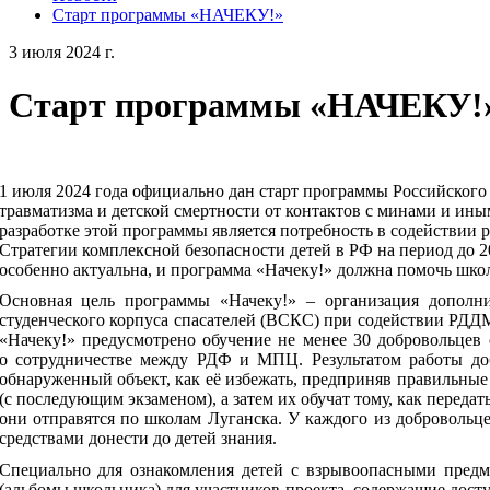
Старт программы «НАЧЕКУ!»
3 июля 2024 г.
Старт программы «НАЧЕКУ!
1 июля 2024 года официально дан старт программы Российског
травматизма и детской смертности от контактов с минами и и
разработке этой программы является потребность в содействии 
Стратегии комплексной безопасности детей в РФ на период до 
особенно актуальна, и программа «Начеку!» должна помочь шко
Основная цель программы «Начеку!» – организация дополни
студенческого корпуса спасателей (ВСКС) при содействии РДД
«Начеку!» предусмотрено обучение не менее 30 добровольц
о сотрудничестве между РДФ и МПЦ. Результатом работы до
обнаруженный объект, как её избежать, предприняв правильные 
(с последующим экзаменом), а затем их обучат тому, как передат
они отправятся по школам Луганска. У каждого из добровольце
средствами донести до детей знания.
Специально для ознакомления детей с взрывоопасными предм
(альбомы школьника) для участников проекта, содержащие дос