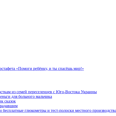
стафета «Помоги ребёнку, и ты спасёшь мир!»
осткам из семей переселенцев с Юго-Востока Украины
еньги для больного мальчика
к сказок
традавшим
и бесплатные глюкометры и тест-полоски местного производств