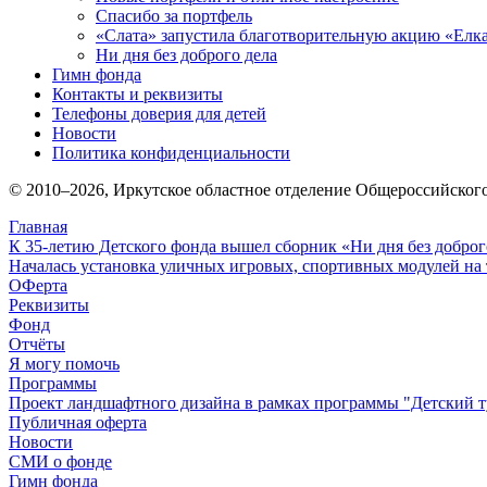
Спасибо за портфель
«Слата» запустила благотворительную акцию «Елка
Ни дня без доброго дела
Гимн фонда
Контакты и реквизиты
Телефоны доверия для детей
Новости
Политика конфиденциальности
© 2010–
2026
, Иркутское областное отделение Общероссийског
Главная
К 35-летию Детского фонда вышел сборник «Ни дня без доброг
Началась установка уличных игровых, спортивных модулей на 
ОФерта
Реквизиты
Фонд
Отчёты
Я могу помочь
Программы
Проект ландшафтного дизайна в рамках программы "Детский т
Публичная оферта
Новости
СМИ о фонде
Гимн фонда