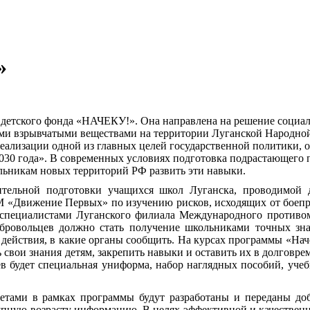
»
о детского фонда «НАЧЕКУ!». Она направлена на решение соци
ными взрывчатыми веществами на территории Луганской Народн
реализации одной из главных целей государственной политики,
2030 года». В современных условиях подготовка подрастающего 
льникам новых территорий РФ развить эти навыки.
тельной подготовки учащихся школ Луганска, проводимой д
М «Движение Первых» по изучению рисков, исходящих от боеп
ев специалистами Луганского филиала Международного проти
бровольцев должно стать получение школьниками точных зна
действия, в какие органы сообщить. На курсах программы «Нач
ь свои знания детям, закрепить навыки и оставить их в долговре
в будет специальная униформа, набор наглядных пособий, уче
етами в рамках программы будут разработаны и переданы до
тупную возрасту информацию. В целях эффективной и качествен