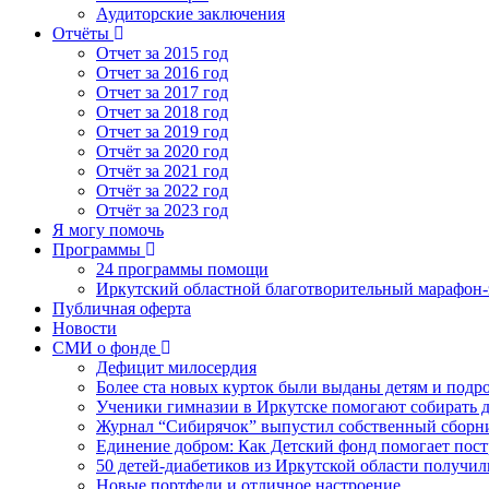
Аудиторские заключения
Отчёты
Отчет за 2015 год
Отчет за 2016 год
Отчет за 2017 год
Отчет за 2018 год
Отчет за 2019 год
Отчёт за 2020 год
Отчёт за 2021 год
Отчёт за 2022 год
Отчёт за 2023 год
Я могу помочь
Программы
24 программы помощи
Иркутский областной благотворительный марафон-э
Публичная оферта
Новости
СМИ о фонде
Дефицит милосердия
Более ста новых курток были выданы детям и подр
Ученики гимназии в Иркутске помогают собирать д
Журнал “Сибирячок” выпустил собственный сборни
Единение добром: Как Детский фонд помогает пос
50 детей-диабетиков из Иркутской области получил
Новые портфели и отличное настроение