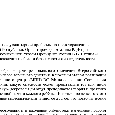
ально-гуманитарной проблемы по предотвращению
ой Республики. Ориентиром для команды РДФ при
 обозначенной Указом Президента России В.В. Путина «О
поколения в области безопасности жизнедеятельности
обровольцами регионального отделения Всероссийского
рипасов взрывного действия. Ключевым этапом реализации
воминного центра (МПЦ) ВС РФ на основании Соглашения
ний: какую опасность может представлять тот или иной
еку!» добровольцам будут преподаваться теория и практика
менной памяти каждого ребёнка. И только после всего этого
бные видеоматериалы и многое другое, что позволит всеми
бровольцам и в школьные библиотеки наглядные пособия
ной подготовки учащихся будут использованы современные