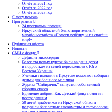
Отчёт за 2021 год
Отчёт за 2022 год
Отчёт за 2023 год
Я могу помочь
Программы
24 программы помощи
Иркутский областной благотворительный
марафон-эстафета «Помоги ребёнку, и ты спасёшь
мир!»
Публичная оферта
Новости
СМИ о фонде
Дефицит милосердия
Более ста новых курток были выданы детям
и подросткам из семей переселенцев с Юго-
Востока Украины
Ученики гимназии в Иркутске помогают собирать
деньги для больного мальчика
Журнал “Сибирячок” выпустил собственный
сборник сказок
Единение добром: Как Детский фонд помогает
пострадавшим
50 детей-диабетиков из Иркутской области
получили бесплатные глюкометры и тест-полоски
местного производства