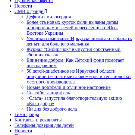
Публичная оферта
Новости
СМИ о фонде
Дефицит милосердия
Более ста новых курток были выданы детям
и подросткам из семей переселенцев с Юго-
Востока Украины
Ученики гимназии в Иркутске помогают собирать
деньги для больного мальчика
Журнал “Сибирячок” выпустил собственный
сборник сказок
Единение добром: Как Детский фонд помогает
пострадавшим
50 детей-диабетиков из Иркутской области
получили бесплатные глюкометры и тест-полоски
местного производства
Новые портфели и отличное настроение
Спасибо за портфель
«Слата» запустила благотворительную акцию
«Елка добра»
Ни дня без доброго дела
Гимн фонда
Контакты и реквизиты
Телефоны доверия для детей
Новости