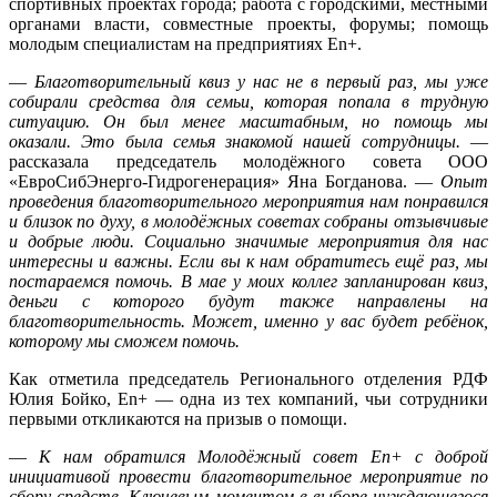
спортивных проектах города; работа с городскими, местными
органами власти, совместные проекты, форумы; помощь
молодым специалистам на предприятиях En+.
—
Благотворительный квиз у нас не в первый раз, мы уже
собирали средства для семьи, которая попала в трудную
ситуацию. Он был менее масштабным, но помощь мы
оказали. Это была семья знакомой нашей сотрудницы.
—
рассказала председатель молодёжного совета ООО
«ЕвроСибЭнерго-Гидрогенерация» Яна Богданова. —
Опыт
проведения благотворительного мероприятия нам понравился
и близок по духу, в молодёжных советах собраны отзывчивые
и добрые люди. Социально значимые мероприятия для нас
интересны и важны. Если вы к нам обратитесь ещё раз, мы
постараемся помочь. В мае у моих коллег запланирован квиз,
деньги с которого будут также направлены на
благотворительность. Может, именно у вас будет ребёнок,
которому мы сможем помочь.
Как отметила председатель Регионального отделения РДФ
Юлия Бойко, En+ — одна из тех компаний, чьи сотрудники
первыми откликаются на призыв о помощи.
—
К нам обратился Молодёжный совет En+ с доброй
инициативой провести благотворительное мероприятие по
сбору средств. Ключевым моментом в выборе нуждающегося