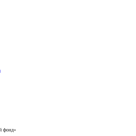
а
й фонд»