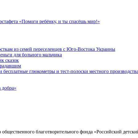
стафета «Помоги ребёнку, и ты спасёшь мир!»
осткам из семей переселенцев с Юго-Востока Украины
еньги для больного мальчика
к сказок
традавшим
и бесплатные глюкометры и тест-полоски местного производств
 добра»
о общественного благотворительного фонда «Российский детски