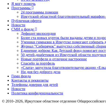
Я могу помочь
Программы
24 программы помощи
Иркутский областной благотворительный марафон-э
Публичная оферта
Новости
СМИ о фонде
Дефицит милосердия
Более ста новых курток были выданы детям и подр
Ученики гимназии в Иркутске помогают собирать д
Журнал “Сибирячок” выпустил собственный сборни
Единение добром: Как Детский фонд помогает пос
50 детей-диабетиков из Иркутской области получил
Новые портфели и отличное настроение
Спасибо за портфель
«Слата» запустила благотворительную акцию «Елка
Ни дня без доброго дела
Гимн фонда
Контакты и реквизиты
Телефоны доверия для детей
Новости
Политика конфиденциальности
© 2010–
2026
, Иркутское областное отделение Общероссийског