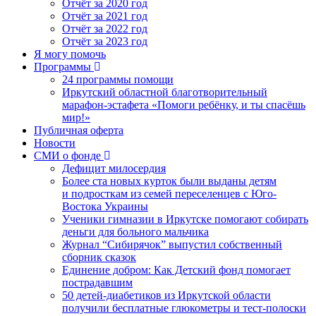
Отчёт за 2020 год
Отчёт за 2021 год
Отчёт за 2022 год
Отчёт за 2023 год
Я могу помочь
Программы
24 программы помощи
Иркутский областной благотворительный
марафон-эстафета «Помоги ребёнку, и ты спасёшь
мир!»
Публичная оферта
Новости
СМИ о фонде
Дефицит милосердия
Более ста новых курток были выданы детям
и подросткам из семей переселенцев с Юго-
Востока Украины
Ученики гимназии в Иркутске помогают собирать
деньги для больного мальчика
Журнал “Сибирячок” выпустил собственный
сборник сказок
Единение добром: Как Детский фонд помогает
пострадавшим
50 детей-диабетиков из Иркутской области
получили бесплатные глюкометры и тест-полоски