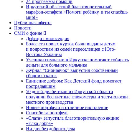
24 программы помощи
Иркутский областной благотворительный
марафон-эстафета «Помоги ребёнку, и ты спасёшь
мир!»
Публичная оферта
Новости
СМИ о фонде
Дефицит милосердия
Более ста новых курток были выданы детям
и подросткам из семей переселенцев с Юго-
Востока Украины
Ученики гимназии в Иркутске помогают собирать
деньги для больного мальчика
Журнал “Сибирячок” выпустил собственный
сборник сказок
Единение добром: Как Детский фонд помогает
пострадавшим
50 детей-диабетиков из Иркутской области
получили бесплатные глюкометры и тест-полоски
местного производства
Новые портфели и отличное настроение
Спасибо за портфель
«Слата» запустила благотворительную акцию
«Елка добра»
Ни дня без доброго дела